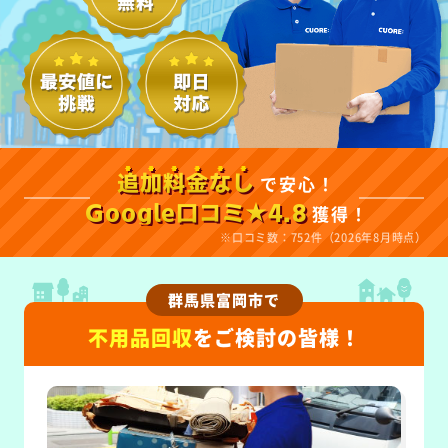
で安心！
追加料金なし
獲得！
Google口コミ★4.8
※口コミ数：752件（2026年8月時点）
群馬県富岡市で
不用品回収
をご検討の皆様！