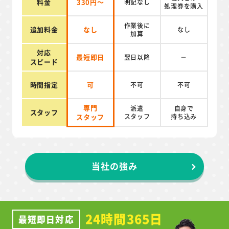
料金
330円～
明記なし
処理券を
購入
作業後に
追加料金
なし
なし
加算
対応
最短即日
翌日以降
－
スピード
時間指定
可
不可
不可
専門
派遣
自身で
スタッフ
スタッフ
スタッフ
持ち込み
当社の強み
24時間365日
最短即日対応