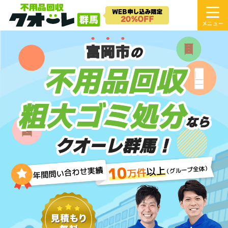
富岡市
の
不用品回収
粗大ゴミ処分
なら
クオーレ群馬！