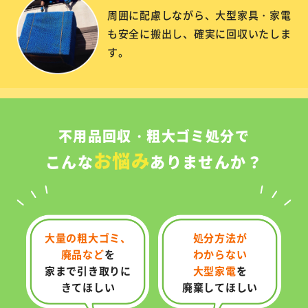
周囲に配慮しながら、大型家具・家電
も安全に搬出し、確実に回収いたしま
す。
不用品回収・粗大ゴミ処分で
お悩み
こんな
ありませんか？
大量の粗大ゴミ、
処分方法が
廃品など
を
わからない
家まで引き取りに
大型家電
を
きてほしい
廃棄してほしい