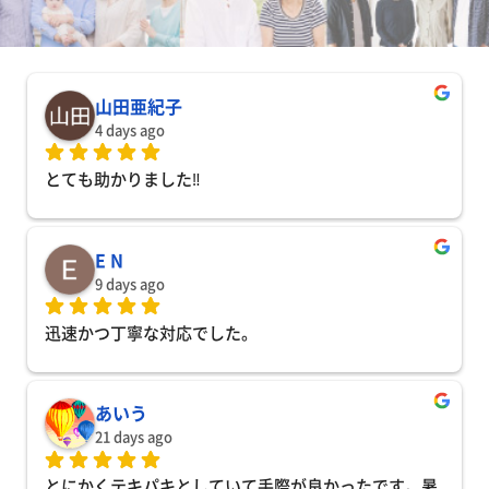
山田亜紀子
4 days ago
とても助かりました‼️
E N
9 days ago
迅速かつ丁寧な対応でした。
あいう
21 days ago
とにかくテキパキとしていて手際が良かったです。暑