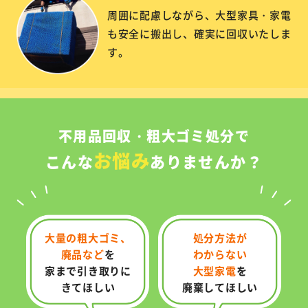
周囲に配慮しながら、大型家具・家電
も安全に搬出し、確実に回収いたしま
す。
不用品回収・粗大ゴミ処分で
お悩み
こんな
ありませんか？
大量の粗大ゴミ、
処分方法が
廃品など
を
わからない
家まで引き取りに
大型家電
を
きてほしい
廃棄してほしい