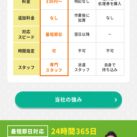
料金
330円～
明記なし
処理券を
購入
作業後に
追加料金
なし
なし
加算
対応
最短即日
翌日以降
－
スピード
時間指定
可
不可
不可
専門
派遣
自身で
スタッフ
スタッフ
スタッフ
持ち込み
当社の強み
24時間365日
最短即日対応