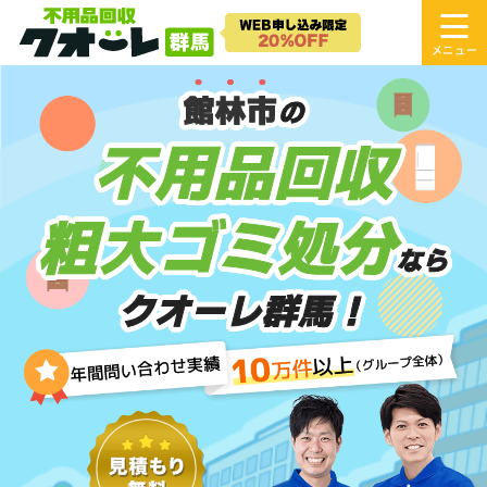
館林市
の
不用品回収
粗大ゴミ処分
なら
クオーレ群馬！