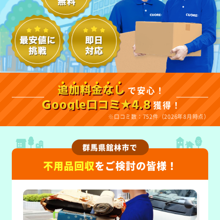
で安心！
追加料金なし
獲得！
Google口コミ★4.8
※口コミ数：752件（2026年8月時点）
群馬県館林市で
不用品回収
をご検討の皆様！