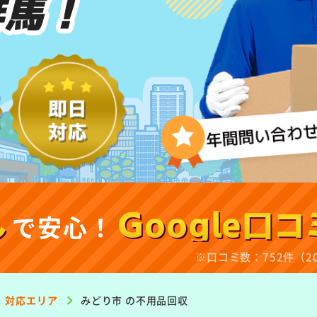
群馬！
し
で安心！
Google口コ
※口コミ数：752件（2
対応エリア
みどり市
の不用品回収