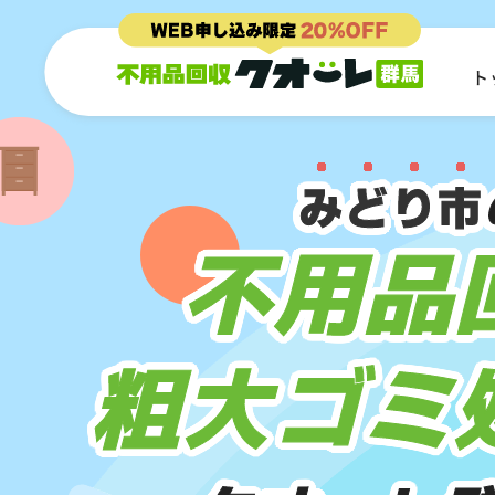
ト
みどり市
不用品
粗大ゴミ