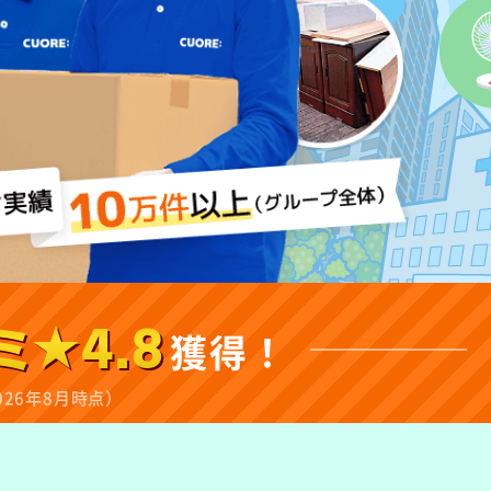
ミ★4.8
獲得！
026年8月時点）