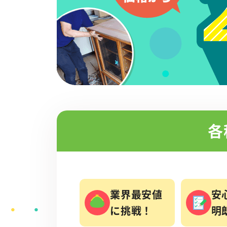
各
業界最安値
安
に挑戦！
明