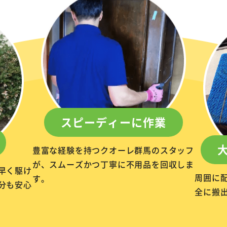
スピーディーに作業
豊富な経験を持つクオーレ群馬のスタッフ
が、スムーズかつ丁寧に不用品を回収しま
早く駆け
周囲に
す。
分も安心
全に搬