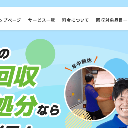
ップページ
サービス一覧
料金について
回収対象品目一
の
回収
処分
なら