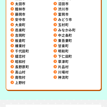
太田市
沼田市
館林市
渋川市
藤岡市
富岡市
安中市
みどり市
大泉町
玉村町
邑楽町
みなかみ町
吉岡町
中之条町
板倉町
東吾妻町
榛東村
甘楽町
千代田町
明和町
嬬恋村
下仁田町
昭和村
草津町
長野原町
片品村
高山村
川場村
南牧村
神流町
上野村