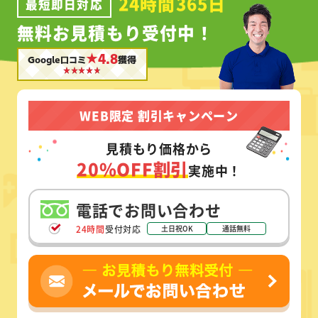
24時間365日
最短即日対応
無料お見積もり受付中！
★4.8
Google口コミ
獲得
WEB限定 割引キャンペーン
見積もり価格から
20%OFF割引
実施中！
電話でお問い合わせ
24時間
受付対応
土日祝OK
通話無料