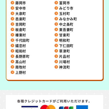
藤岡市
富岡市
安中市
みどり市
大泉町
玉村町
邑楽町
みなかみ町
吉岡町
中之条町
板倉町
東吾妻町
榛東村
甘楽町
千代田町
明和町
嬬恋村
下仁田町
昭和村
草津町
長野原町
片品村
高山村
川場村
南牧村
神流町
上野村