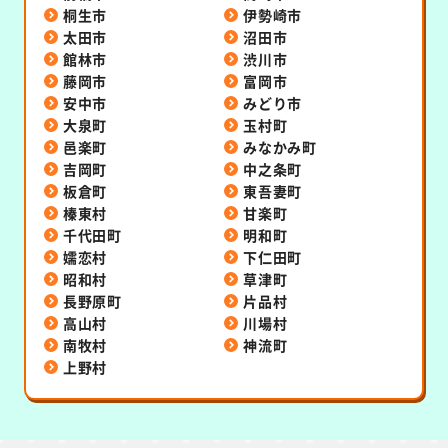
桐生市
伊勢崎市
太田市
沼田市
館林市
渋川市
藤岡市
富岡市
安中市
みどり市
大泉町
玉村町
邑楽町
みなかみ町
吉岡町
中之条町
板倉町
東吾妻町
榛東村
甘楽町
千代田町
明和町
嬬恋村
下仁田町
昭和村
草津町
長野原町
片品村
高山村
川場村
南牧村
神流町
上野村