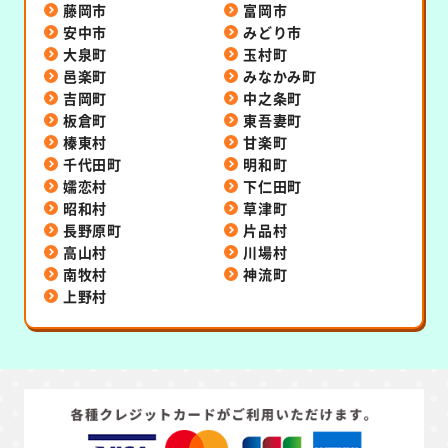
藤岡市
富岡市
安中市
みどり市
大泉町
玉村町
邑楽町
みなかみ町
吉岡町
中之条町
板倉町
東吾妻町
榛東村
甘楽町
千代田町
明和町
嬬恋村
下仁田町
昭和村
草津町
長野原町
片品村
高山村
川場村
南牧村
神流町
上野村