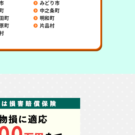
市
みどり市
町
中之条町
田町
明和町
原町
片品村
村