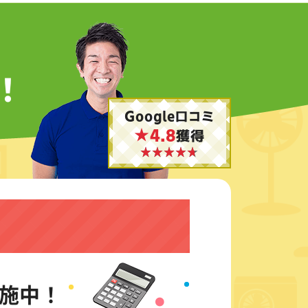
！
Google口コミ
★4.8
獲得
施中！