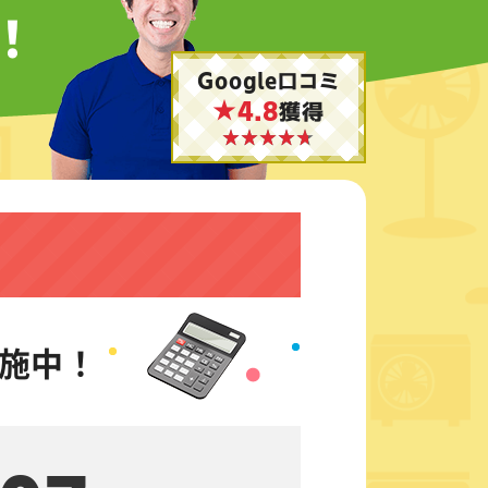
！
Google口コミ
★4.8
獲得
施中！