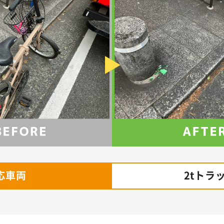
応車両
2tトラ