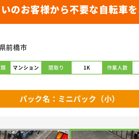
まいのお客様から不要な自転車を
県前橋市
種類
マンション
間取り
1K
作業人数
パック名：ミニパック（小）