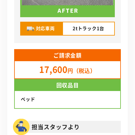
対応車両
2tトラック1台
ご請求金額
17,600
円（税込）
回収品目
ベッド
担当スタッフより