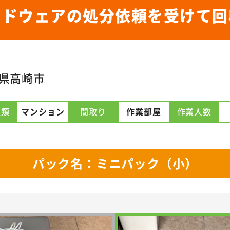
ードウェアの処分依頼を受けて回
県高崎市
種類
マンション
間取り
作業部屋
作業人数
パック名：ミニパック（小）