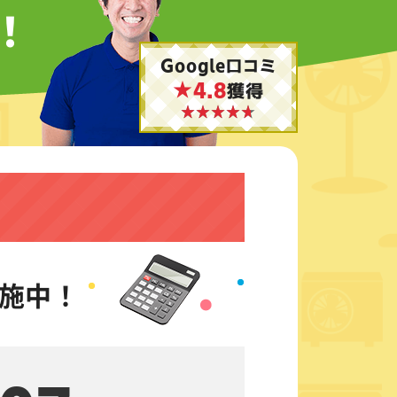
！
Google口コミ
★4.8
獲得
施中！