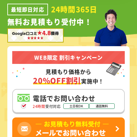
24時間365日
最短即日対応
無料お見積もり受付中！
★4.8
Google口コミ
獲得
WEB限定 割引キャンペーン
見積もり価格から
20%OFF割引
実施中！
電話でお問い合わせ
24時間
受付対応
土日祝OK
通話無料